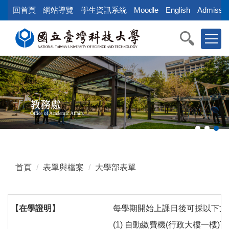
跳
回首頁
網站導覽
學生資訊系統
Moodle
English
Admissio
到
主
要
內
容
區
教務處
Office of Academic Affairs
首頁
表單與檔案
大學部表單
【在學證明】
每學期開始上課日後可採以下方
(1) 自動繳費機(行政大樓一