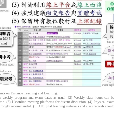
ints on Distance Teaching and Learning:
e weekly program and exam dates as usual. (2) Weekly class hours can b
time.
(3) Use
online
meeting platforms for distant discussion.
(4) Physical exam
 strongly recommended.
(5) All
digital teaching
materials and class records shoul