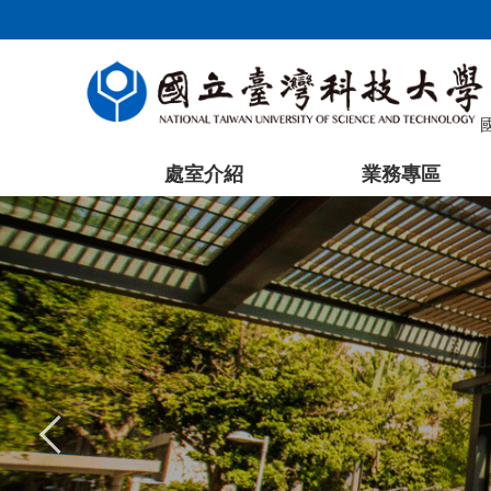
跳
到
主
要
內
容
處室介紹
業務專區
區