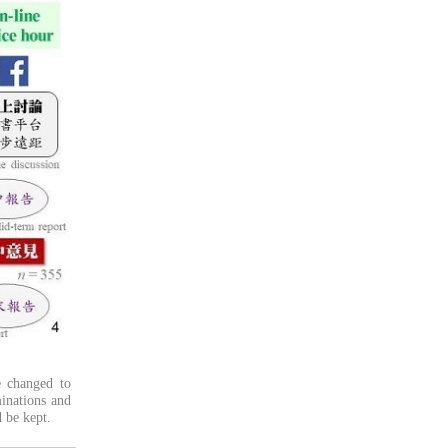
e changed to
inations and
d be kept.