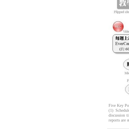
Five Key Po
(1) Schedul
discussion 
reports are