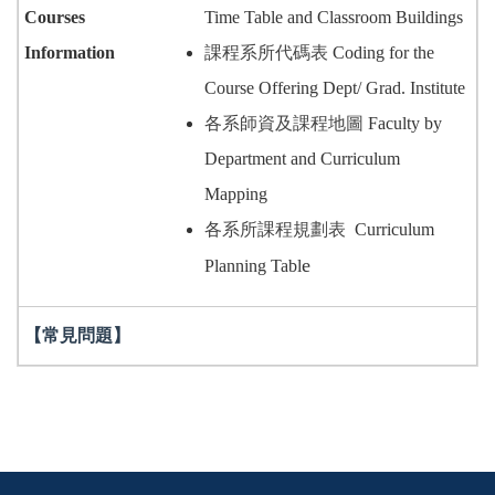
Courses
Time Table and Classroom Buildings
Information
課程系所代碼表
Coding for the
Course Offering Dept/ Grad. Institute
各系師資及課程地圖
Faculty by
Department and Curriculum
Mapping
各系所課程規劃表
Curriculum
e
Planning Tabl
【常見問題】