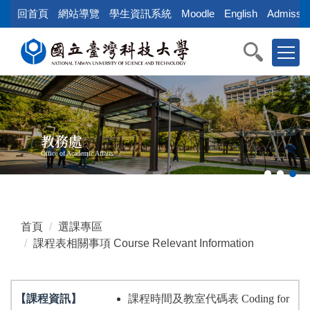
跳
回首頁
網站導覽
學生資訊系統
Moodle
English
Admissio
到
主
要
內
容
區
教務處
Office of Academic Affairs
首頁
選課專區
課程表相關事項 Course Relevant Information
【課程資訊】
課程時間及教室代碼表
Coding for