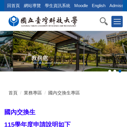
跳
回首頁
網站導覽
學生資訊系統
Moodle
English
Admissio
到
主
要
內
容
區
教務處
Office of Academic Affairs
首頁
業務專區
國內交換生專區
國內交換生
115學年度申請說明如下