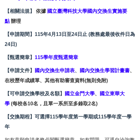
【相關法規】
依據
國立臺灣科技大學國內交換生實施要
點
辦理
【申請期間】115年4月13日至24日止 (教務處最後收件日為
24日)
【甄選簡章
】
115學年度
甄選簡章
【申請文件】
國內交換生申請表
、
國內交換生學習計畫書
、
在校歷年成績單、其他
有助審查資料(無則免附)
【可申請交換學校及名額】
國立金門大學
、
國立東華大
學
(每校各10名，且單一系所至多錄取2名)
【
交換期程】
可選擇115學年度第一學期或
115學年度一學
年
如有意願申請者務必閱甄選簡章，如有問題，可逕自洽詢教