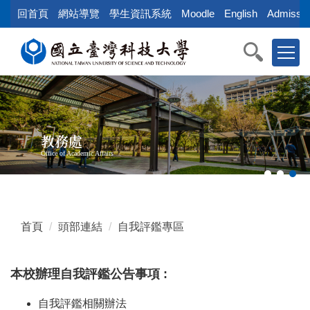
跳
回首頁
網站導覽
學生資訊系統
Moodle
English
Admissio
到
主
要
內
容
區
教務處
Office of Academic Affairs
首頁
頭部連結
自我評鑑專區
本校辦理自我評鑑公告事項 :
自我評鑑相關辦法