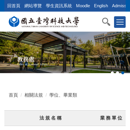
跳
回首頁
網站導覽
學生資訊系統
Moodle
English
Admissio
到
主
要
內
容
區
教務處
Office of Academic Affairs
首頁
相關法規
學位、畢業類
法 規 名 稱
業 務 單 位