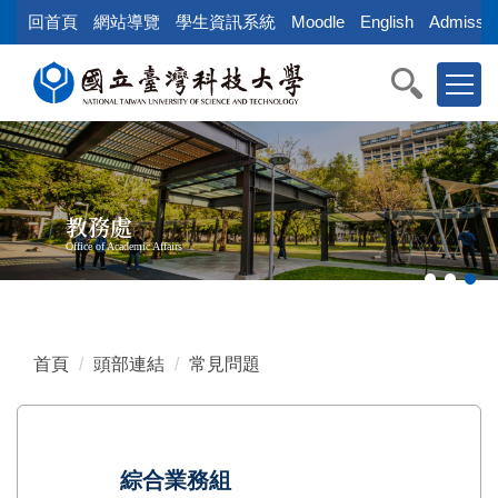
跳
回首頁
網站導覽
學生資訊系統
Moodle
English
Admissio
到
主
要
內
容
區
教務處
Office of Academic Affairs
首頁
頭部連結
常見問題
綜合業務組